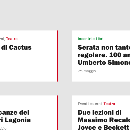
rni
Teatro
Incontri e Libri
 di Cactus
Serata non tant
regolare. 100 an
Umberto Simon
25 maggio
Eventi esterni
Teatro
canze dei
Due lezioni di
ri Lagonia
Massimo Recalc
Joyce e Beckett
ggio