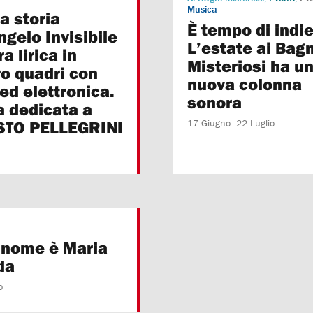
Musica
a storia
È tempo di indie
ngelo Invisibile
L’estate ai Bagn
a lirica in
Misteriosi ha u
ro quadri con
nuova colonna
ed elettronica.
sonora
a dedicata a
TO PELLEGRINI
17 Giugno -22 Luglio
o nome è Maria
da
o