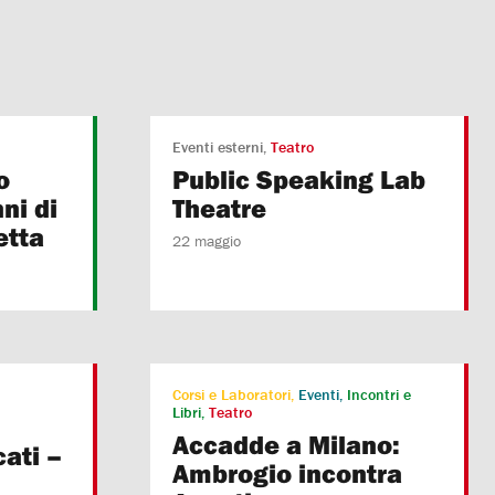
Eventi esterni
Teatro
o
Public Speaking Lab
ni di
Theatre
etta
22 maggio
Corsi e Laboratori
Eventi
Incontri e
Libri
Teatro
Accadde a Milano:
ati –
Ambrogio incontra